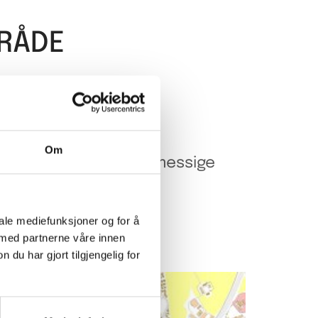
RÅDE
inje.
Om
edgravd av sikkerhetsmessige
iale mediefunksjoner og for å
 med partnerne våre innen
u har gjort tilgjengelig for