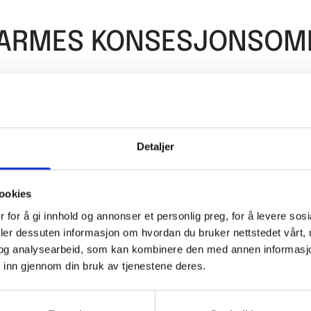
ARMES KONSESJONSOM
es konsesjonsområde merket med en rød l
miljøvennlig fjernvarme.
Detaljer
 til å vise hvor fjernvarmerørene ligger n
ookies
 for å gi innhold og annonser et personlig preg, for å levere sos
ormasjon.
deler dessuten informasjon om hvordan du bruker nettstedet vårt,
og analysearbeid, som kan kombinere den med annen informasjon d
 inn gjennom din bruk av tjenestene deres.