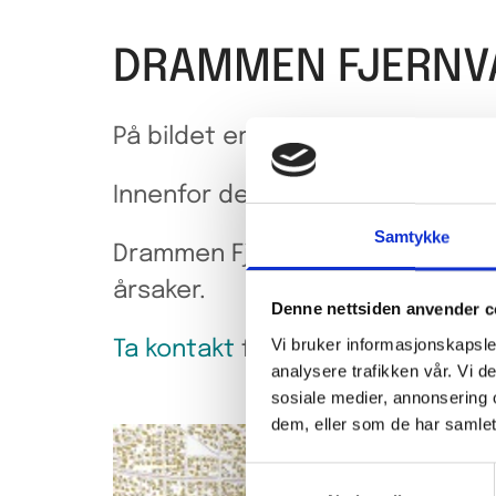
DRAMMEN FJERNV
På bildet er Drammen Fjernvarm
Innenfor dette området leveres 
Samtykke
Drammen Fjernvarme har ikke lov
årsaker.
Denne nettsiden anvender c
Vi bruker informasjonskapsler
Ta kontakt
for mer detaljert inf
analysere trafikken vår. Vi 
sosiale medier, annonsering 
dem, eller som de har samlet
Samtykkevalg