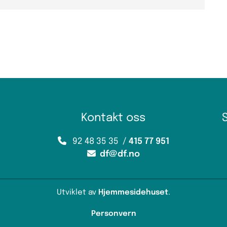
Kontakt oss

92 48 35 35 /
415 77 951

df@df.no
Utviklet av
Hjemmesidehuset
.
Personvern