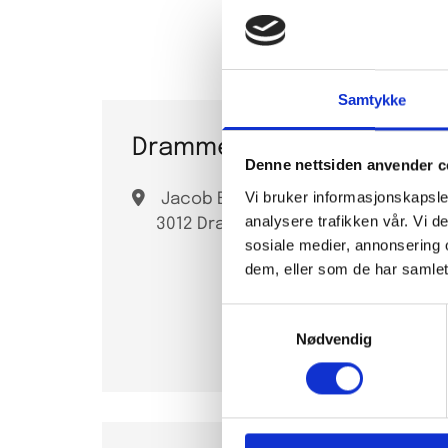
Fyll inn 
Samtykke
Drammen Fjernvarme AS
Denne nettsiden anvender c
Vi bruker informasjonskapsler

Jacob Borchs gate 4
analysere trafikken vår. Vi 
3012 Drammen
sosiale medier, annonsering 
dem, eller som de har samlet
Samtykkevalg
Nødvendig