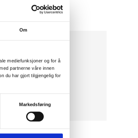
som mulig.
Om
Sosiale medier
iale mediefunksjoner og for å
 med partnerne våre innen
u har gjort tilgjengelig for
Markedsføring