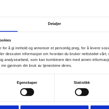
skjema så tar vi kontakt med deg så snart 
Detaljer
Kontakt oss
ookies
 for å gi innhold og annonser et personlig preg, for å levere sos

92 48 35 35
deler dessuten informasjon om hvordan du bruker nettstedet vårt,
Vakttelefon 415 77 951 (for
og analysearbeid, som kan kombinere den med annen informasjon d
 inn gjennom din bruk av tjenestene deres.
drifthendvendelser utenfor
arbeidstid)
Egenskaper
Statistikk

df@df.no